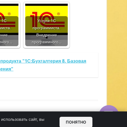
и 1С
Услуги 1С
миста.
программиста.
ение
Внедрение
много…
программного…
продукта "1С:Бухгалтерия 8. Базовая
дения"
Обратная связь
использовать сайт, вы
ПОНЯТНО
OPEN