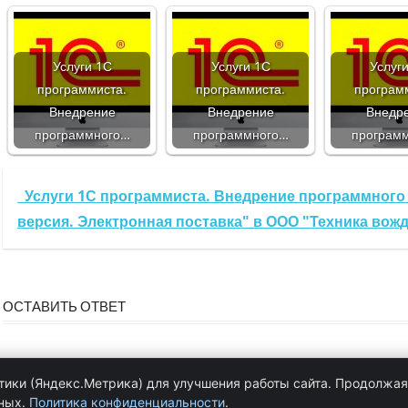
Услуги 1С
Услуги 1С
Услуг
программиста.
программиста.
програм
Внедрение
Внедрение
Внедр
программного…
программного…
програм
Услуги 1С программиста. Внедрение программного 
версия. Электронная поставка" в ООО "Техника вож
ОСТАВИТЬ ОТВЕТ
Для отправки комментария вам необходимо
авторизоваться
.
ики (Яндекс.Метрика) для улучшения работы сайта. Продолжая 
нных.
Политика конфиденциальности
.