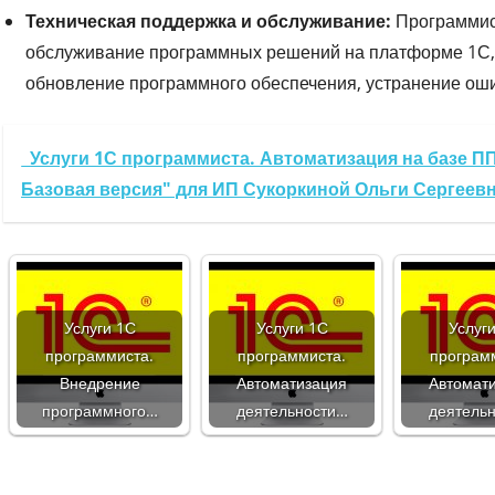
Техническая поддержка и обслуживание:
Программис
обслуживание программных решений на платформе 1С, 
обновление программного обеспечения, устранение ошиб
Услуги 1С программиста. Автоматизация на базе П
Базовая версия" для ИП Сукоркиной Ольги Сергеев
Услуги 1С
Услуги 1С
Услуг
программиста.
программиста.
програм
Внедрение
Автоматизация
Автомат
программного…
деятельности…
деятель