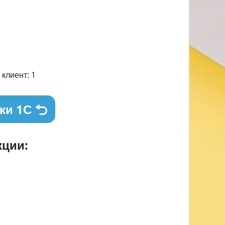
клиент: 1
ки 1С
ции: