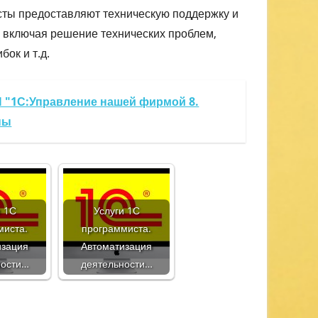
ты предоставляют техническую поддержку и
включая решение технических проблем,
ок и т.д.
П "1С:Управление нашей фирмой 8.
ны
и 1С
Услуги 1С
миста.
программиста.
изация
Автоматизация
ности…
деятельности…