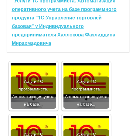
Услуги 1С программиста. Автоматизация
оперативного учета на базе программного
продукта "1С:Управление торговлей
базовая" у Индивидуального
предпринимателя Халлокова Фазлиддина
Мирахмадовича
Услуги 1С
Услуги 1С
программиста.
программиста.
Автоматизация учета
Автоматизация учета
на базе…
на базе…
Услуги 1С
Услуги 1С