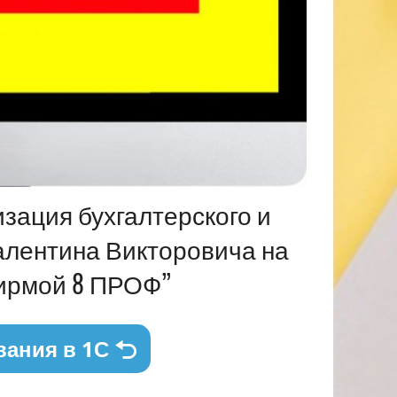
изация бухгалтерского и
алентина Викторовича на
фирмой 8 ПРОФ”
вания в 1С