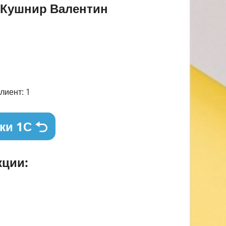
Кушнир Валентин
лиент: 1
ки 1С
ции: