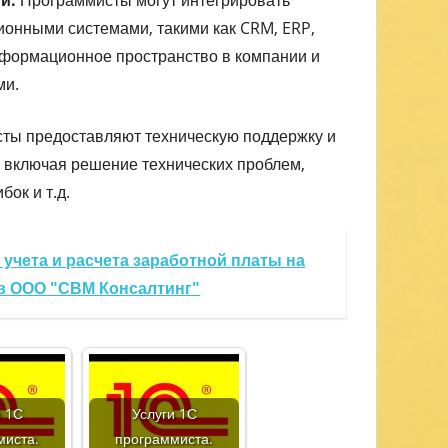
онными системами, такими как CRM, ERP,
информационное пространство в компании и
ми.
ты предоставляют техническую поддержку и
включая решение технических проблем,
ок и т.д.
учета и расчета заработной платы на
 в ООО "СВМ Консалтинг"
и 1С
Услуги 1С
миста.
программиста.