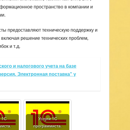
информационное пространство в компании и
ми.
ты предоставляют техническую поддержку и
включая решение технических проблем,
ок и т.д.
кого и налогового учета на базе
ерсия. Электронная поставка" у
и 1С
Услуги 1С
миста.
программиста.