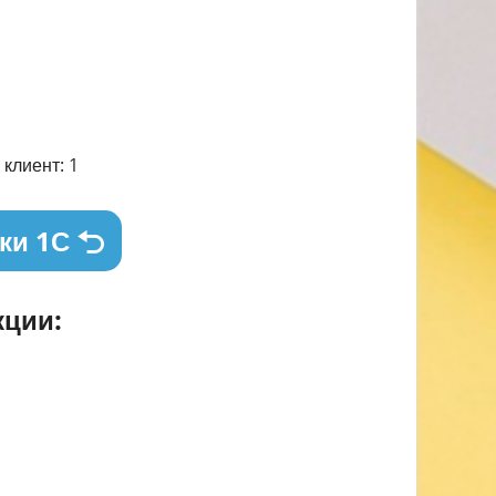
клиент: 1
ки 1С
ции: