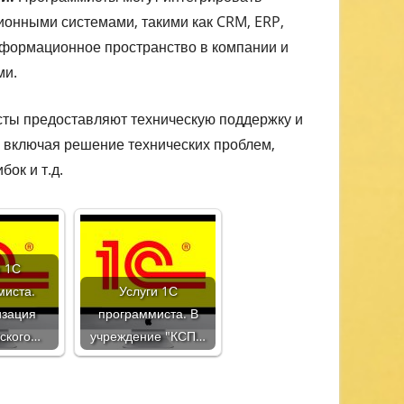
онными системами, такими как CRM, ERP,
информационное пространство в компании и
ми.
ты предоставляют техническую поддержку и
включая решение технических проблем,
ок и т.д.
и 1С
миста.
Услуги 1С
изация
программиста. В
рского…
учреждение "КСП…