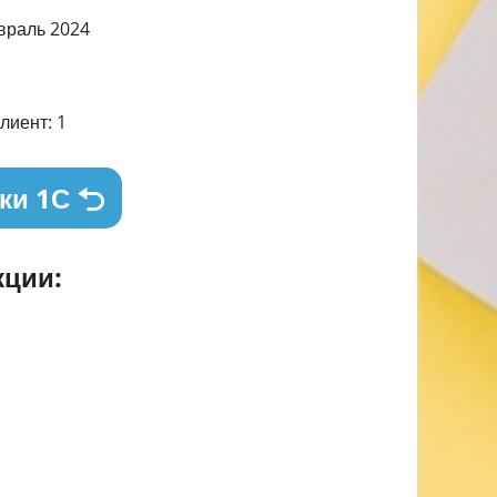
евраль 2024
лиент: 1
ки 1С
ции: