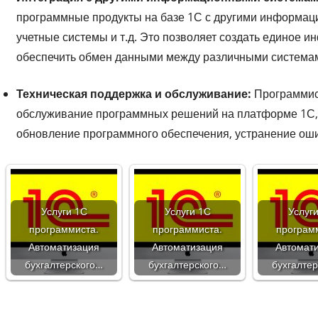
программные продукты на базе 1С с другими информаци
учетные системы и т.д. Это позволяет создать единое 
обеспечить обмен данными между различными система
Техническая поддержка и обслуживание:
Программис
обслуживание программных решений на платформе 1С, 
обновление программного обеспечения, устранение ошиб
Услуги 1С
Услуги 1С
Услуг
программиста.
программиста.
програм
Автоматизация
Автоматизация
Автомат
бухгалтерского…
бухгалтерского…
бухгалте