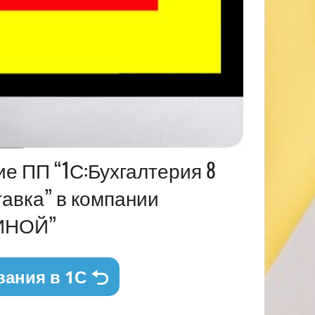
ие ПП “1С:Бухгалтерия 8
тавка” в компании
ИНОЙ”
вания в 1С