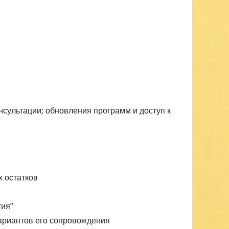
нсультации; обновления программ и доступ к
х остатков
тия”
ариантов его сопровождения