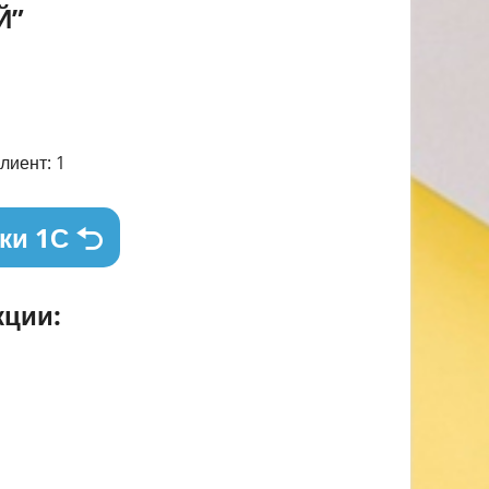
Й”
лиент: 1
ки 1С
ции: