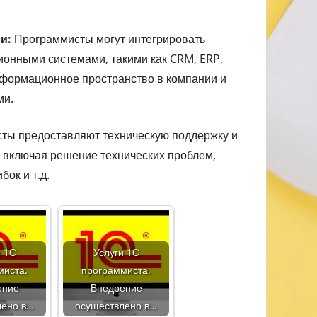
и:
Программисты могут интегрировать
онными системами, такими как CRM, ERP,
информационное пространство в компании и
ми.
ты предоставляют техническую поддержку и
включая решение технических проблем,
ок и т.д.
и 1С
Услуги 1С
миста.
программиста.
ение
Внедрение
лено в…
осуществлено в…