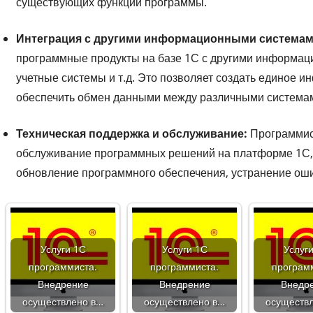
существующих функций программы.
Интеграция с другими информационными системам
программные продукты на базе 1С с другими информаци
учетные системы и т.д. Это позволяет создать единое 
обеспечить обмен данными между различными система
Техническая поддержка и обслуживание:
Программис
обслуживание программных решений на платформе 1С, 
обновление программного обеспечения, устранение ошиб
Услуги 1С
Услуги 1С
Услуг
программиста.
программиста.
програм
Внедрение
Внедрение
Внедр
осуществлено в…
осуществлено в…
осуществ