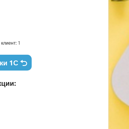
клиент: 1
ки 1С
ции: