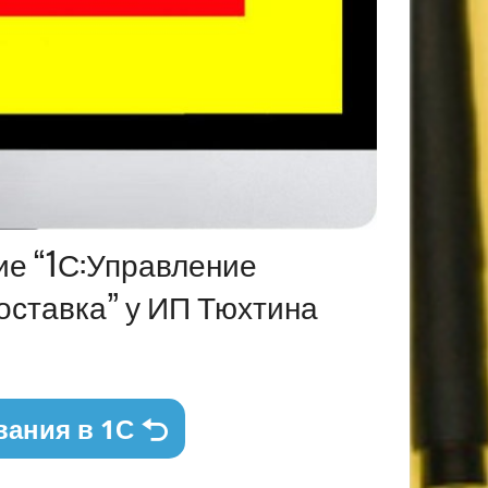
ие “1С:Управление
оставка” у ИП Тюхтина
вания в 1С