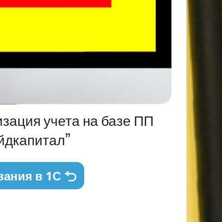
изация учета на базе ПП
айдкапитал”
вания в 1С