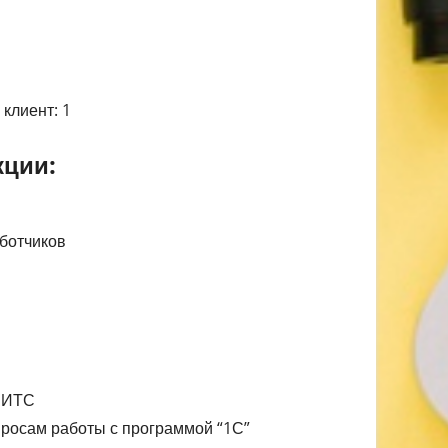
клиент: 1
ции:
ботчиков
ы ИТС
просам работы с программой “1С”