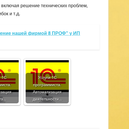
включая решение технических проблем,
ок и т.д.
ление нашей фирмой 8 ПРОФ" у ИП
и 1С
Услуги 1С
миста.
программиста.
изация
Автоматизация
та…
деятельности…