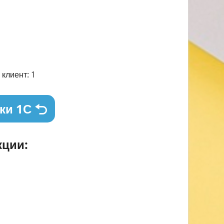
клиент: 1
ки 1С
ции: