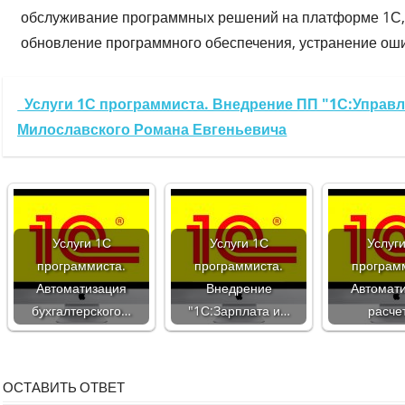
обслуживание программных решений на платформе 1С, 
обновление программного обеспечения, устранение ошиб
Услуги 1С программиста. Внедрение ПП "1С:Управ
Милославского Романа Евгеньевича
Услуги 1С
Услуги 1С
Услуг
программиста.
программиста.
програм
Автоматизация
Внедрение
Автомат
бухгалтерского…
"1С:Зарплата и…
расче
ОСТАВИТЬ ОТВЕТ