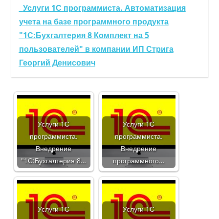
Услуги 1С программиста. Автоматизация
учета на базе программного продукта
"1С:Бухгалтерия 8 Комплект на 5
пользователей" в компании ИП Стрига
Георгий Денисович
Услуги 1С
Услуги 1С
программиста.
программиста.
Внедрение
Внедрение
"1С:Бухгалтерия 8…
программного…
Услуги 1С
Услуги 1С