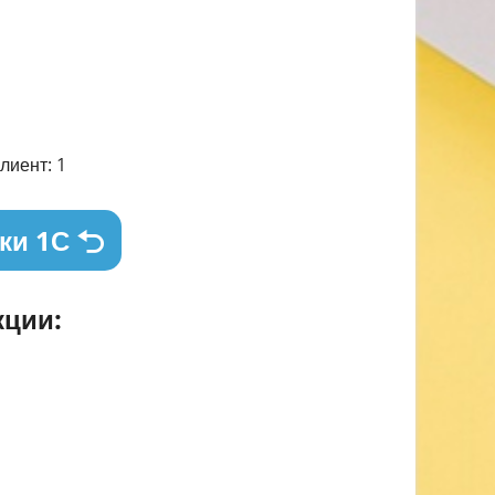
лиент: 1
ки 1С
ции: