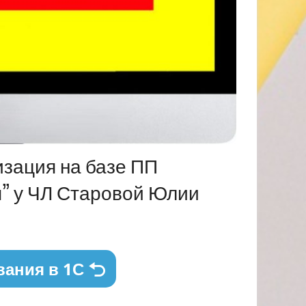
изация на базе ПП
ия” у ЧЛ Старовой Юлии
вания в 1С