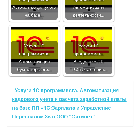
Автоматизация учета
Автоматизация
на базе…
деятельности…
Услуги 1С
Услуги 1С
программиста.
программиста.
Автоматизация
Внедрение ПП
бухгалтерского…
"1С:Бухгалтерия…
Услуги 1С программиста. Автоматизация
кадрового учета и расчета заработной платы
на базе ПП «1С:Зарплата и Управление
Персоналом 8» в ООО "Ситинет"