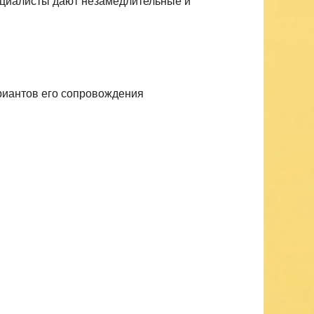
ециалисты дают незамедлительные и
риантов его сопровождения