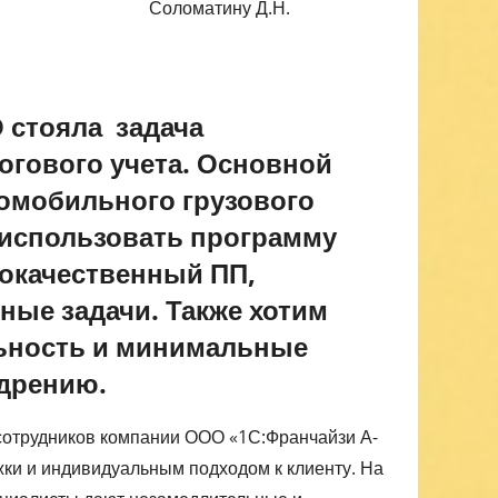
ину Д.Н.
 стояла задача
огового учета. Основной
томобильного грузового
 использовать программу
кокачественный ПП,
ые задачи. Также хотим
ьность и минимальные
едрению.
сотрудников компании ООО «1С:Франчайзи А-
жки и индивидуальным подходом к клиенту. На