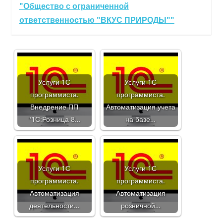
"Общество с ограниченной
ответственностью "ВКУС ПРИРОДЫ""
Услуги 1С
Услуги 1С
программиста.
программиста.
Внедрение ПП
Автоматизация учета
"1С:Розница 8…
на базе…
Услуги 1С
Услуги 1С
программиста.
программиста.
Автоматизация
Автоматизация
деятельности…
розничной…