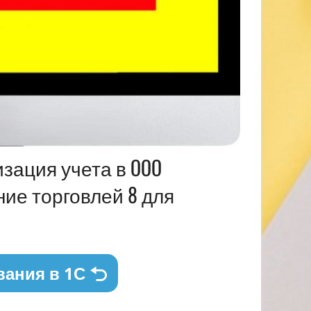
зация учета в OOO
ение торговлей 8 для
вания в 1С