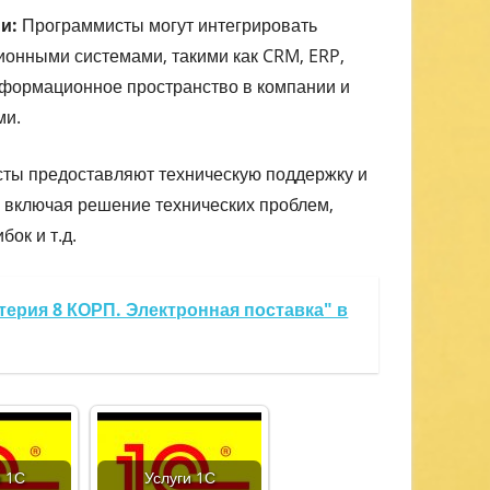
и:
Программисты могут интегрировать
онными системами, такими как CRM, ERP,
информационное пространство в компании и
ми.
ты предоставляют техническую поддержку и
включая решение технических проблем,
ок и т.д.
терия 8 КОРП. Электронная поставка" в
и 1С
Услуги 1С