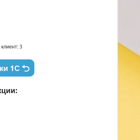
клиент: 3
ки 1С
ции: