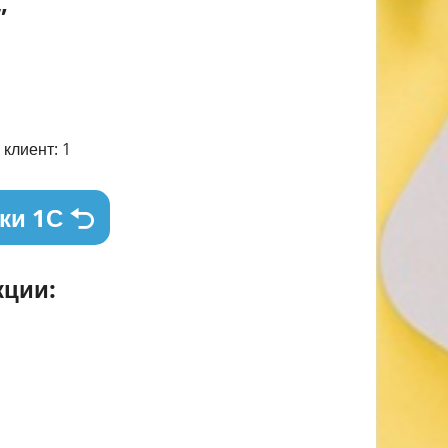
”
клиент: 1
ки 1С
ции: