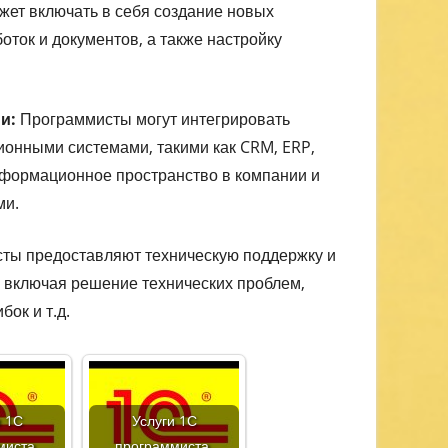
ожет включать в себя создание новых
оток и документов, а также настройку
и:
Программисты могут интегрировать
онными системами, такими как CRM, ERP,
информационное пространство в компании и
ми.
ты предоставляют техническую поддержку и
включая решение технических проблем,
ок и т.д.
и 1С
Услуги 1С
миста.
программиста.