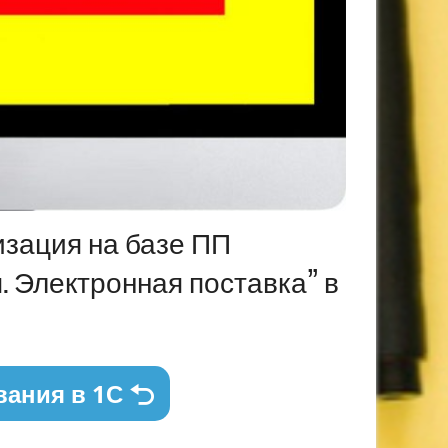
изация на базе ПП
я. Электронная поставка” в
вания в 1С