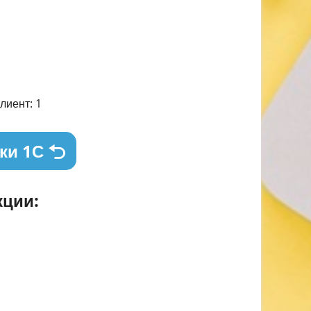
лиент: 1
ки 1С
ции: