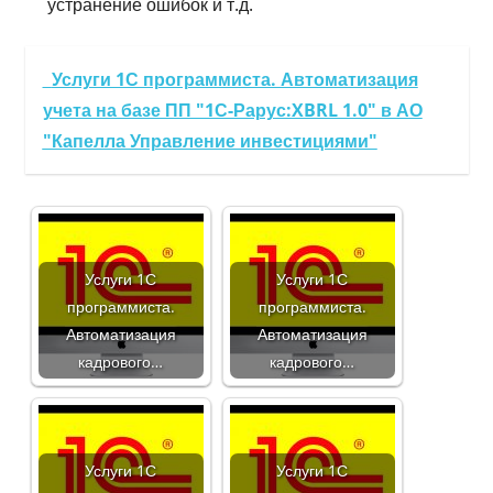
устранение ошибок и т.д.
Услуги 1С программиста. Автоматизация
учета на базе ПП "1С-Рарус:XBRL 1.0" в АО
"Капелла Управление инвестициями"
Услуги 1С
Услуги 1С
программиста.
программиста.
Автоматизация
Автоматизация
кадрового…
кадрового…
Услуги 1С
Услуги 1С