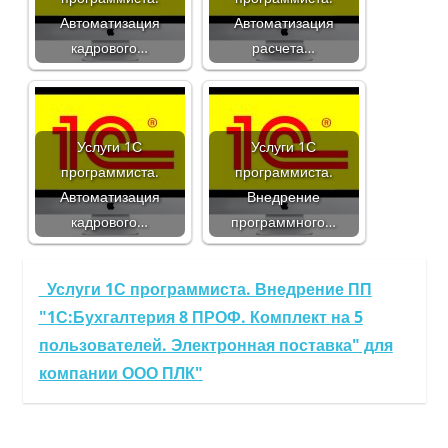
Автоматизация
Автоматизация
кадрового…
расчета…
Услуги 1С
Услуги 1С
программиста.
программиста.
Автоматизация
Внедрение
кадрового…
программного…
Услуги 1С программиста. Внедрение ПП
"1С:Бухгалтерия 8 ПРОФ. Комплект на 5
пользователей. Электронная поставка" для
компании ООО ПЛК"