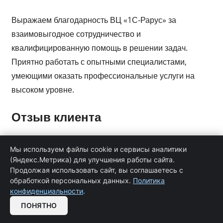
Выражаем благодарность ВЦ «1С-Рарус» за
взаимовыгодное сотрудничество и
квалифицированную помощь в решении задач.
Приятно работать с опытными специалистами,
умеющими оказать профессиональные услуги на
высоком уровне.
Отзыв клиента
Услуги 1С программиста
представляют собой
Мы используем файлы cookie и сервисы аналитики
специализированные услуги, оказываемые
(Яндекс.Метрика) для улучшения работы сайта.
Продолжая использовать сайт, вы соглашаетесь с
программистами, которые имеют опыт и экспертизу в
обработкой персональных данных.
Политика
разработке и настройке программных продуктов на
конфиденциальности
.
Обратная связь
платформе 1С:Предприятие. Эти услуги включают в
ПОНЯТНО
себя широкий спектр деятельности, связанный с
OPEN